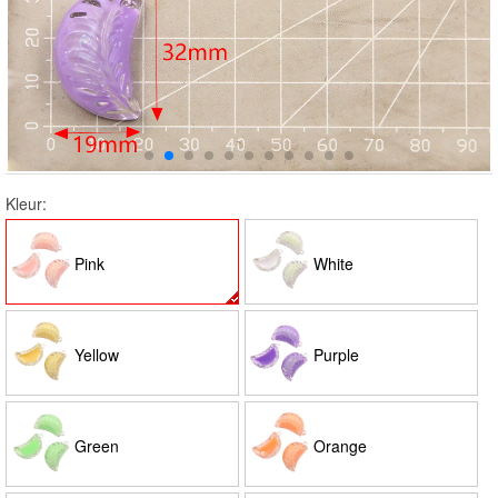
Kleur:
Pink
White
Yellow
Purple
Green
Orange