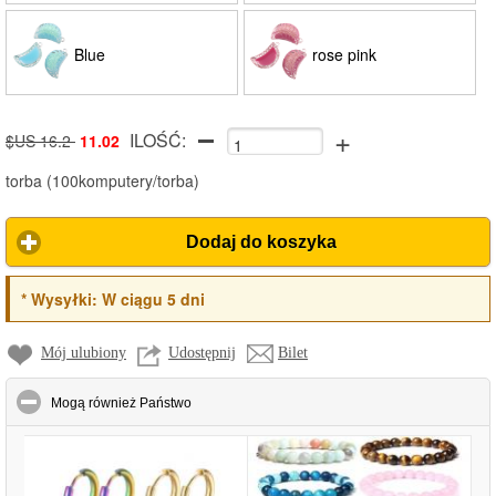
Blue
rose pink
+
ILOŚĆ:
$US 16.2
11.02
torba
(
100komputery/torba
)
Dodaj do koszyka
*
Wysyłki:
W ciągu 5 dni
Mój ulubiony
Udostępnij
Bilet
click to collapse contents
Mogą również Państwo