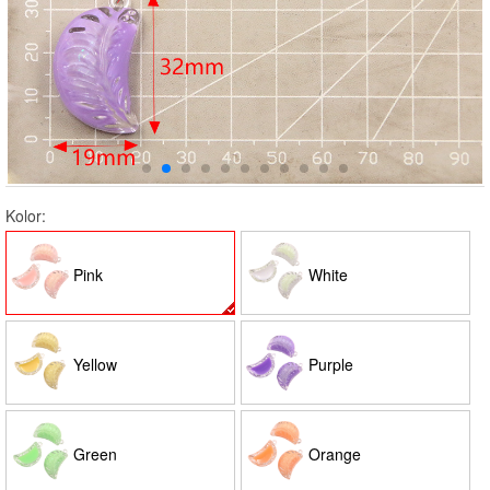
Kolor:
Pink
White
Yellow
Purple
Green
Orange