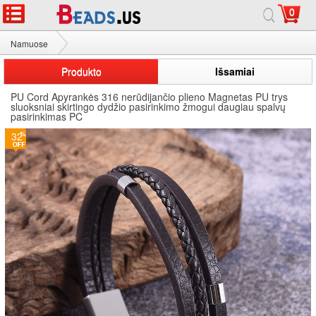
0
Namuose
PU Cord Apyrankės
Produkto
Išsamiai
PU Cord Apyrankės 316 nerūdijančio plieno Magnetas PU trys
sluoksniai skirtingo dydžio pasirinkimo žmogui daugiau spalvų
pasirinkimas PC
32