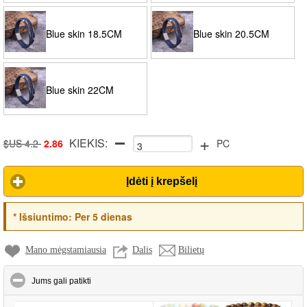
Blue skin 18.5CM
Blue skin 20.5CM
Blue skin 22CM
+
KIEKIS:
$US 4.2
2.86
PC
Įdėti į krepšelį
*
Išsiuntimo:
Per 5 dienas
Mano mėgstamiausia
Dalis
Bilietų
click to collapse contents
Jums gali patikti