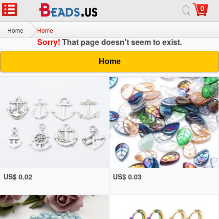
0
Home
Home
Sorry!
That page doesn't seem to exist.
Home
US$ 0.02
US$ 0.03