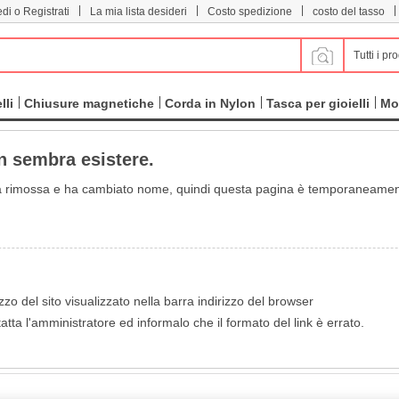
|
|
|
|
di o Registrati
La mia lista desideri
Costo spedizione
costo del tasso
Tutti i pro
lli
Chiusure magnetiche
Corda in Nylon
Tasca per gioielli
Mo
n sembra esistere.
a rimossa e ha cambiato nome, quindi questa pagina è temporaneament
izzo del sito visualizzato nella barra indirizzo del browser
tatta l'amministratore ed informalo che il formato del link è errato.