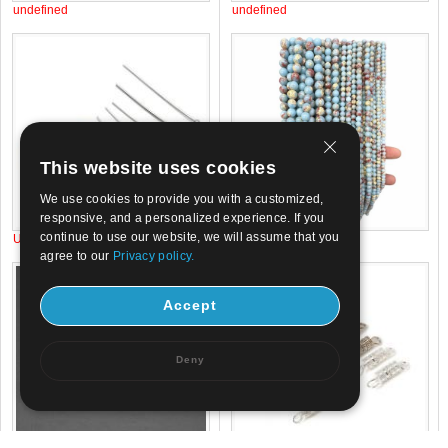
undefined
undefined
This website uses cookies
We use cookies to provide you with a customized,
responsive, and a personalized experience. If you
continue to use our website, we will assume that you
US$ 0.02
US$ 0.82
agree to our
Privacy policy.
Accept
Deny