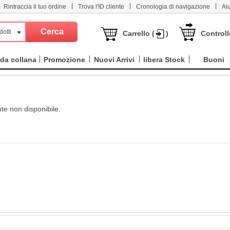
|
|
|
Rintraccia il tuo ordine
Trova l'ID cliente
Cronologia di navigazione
Ai
dotti
Carrello (
)
Controll
da collana
Promozione
Nuovi Arrivi
libera Stock
Buoni
e non disponibile.