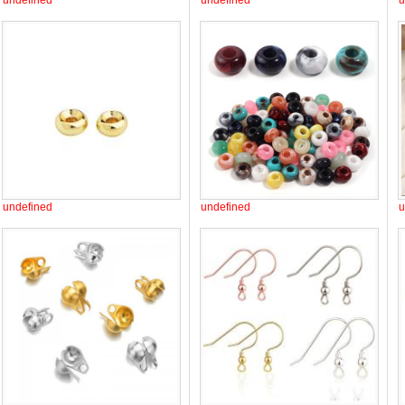
undefined
undefined
u
undefined
undefined
u