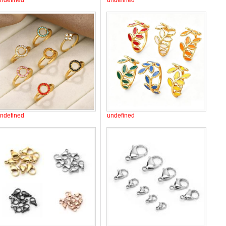
ndefined
undefined
ndefined
undefined