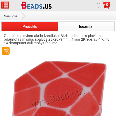
0
Namuose
Cheminio plovimo akrilo karoliukai
Produkto
Išsamiai
Cheminio plovimo akrilo karoliukai Akrilas cheminis plovimas
briaunotas mišrios spalvos 23x20x9mm : 1mm 2Krepšiai/Pirkimo
147kompiuteriai/Krepšys Pirkimo
32