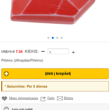
+
KIEKIS:
US$10.8
7.35
Pirkimo
(
2Krepšiai/Pirkimo
)
Įdėti į krepšelį
*
Išsiuntimo:
Per 5 dienas
Mano mėgstamiausia
Dalis
Bilietų
click to collapse contents
Jums gali patikti