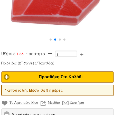
+
ποσότητα
US$10.8
7.35
Παρτίδα
(
2Τσάντες/Παρτίδα
)
Προσθήκη Στο Καλάθι
*
αποστολή:
Μέσα σε 5 ημέρες
Το Αγαπημένο Μου
Μερίδιο
Εισιτήριο
click to collapse contents
Μπορεί επίσης να σας αρέσουν