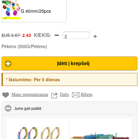
G 40mm/25pcs
+
KIEKIS:
$US 3.57
2.43
Pirkimo
(
500G/Pirkimo
)
Įdėti į krepšelį
*
Išsiuntimo:
Per 5 dienas
Mano mėgstamiausia
Dalis
Bilietų
click to collapse contents
Jums gali patikti