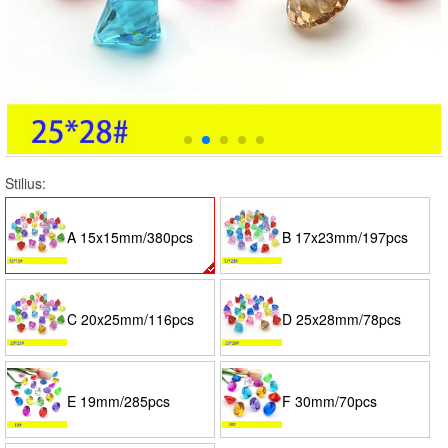
Stilius:
A 15x15mm/380pcs
B 17x23mm/197pcs
C 20x25mm/116pcs
D 25x28mm/78pcs
E 19mm/285pcs
F 30mm/70pcs