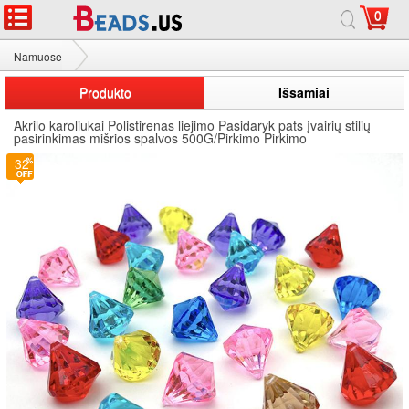
0
Namuose
Akrilo karoliukai
Produkto
Išsamiai
Akrilo karoliukai Polistirenas liejimo Pasidaryk pats įvairių stilių
pasirinkimas mišrios spalvos 500G/Pirkimo Pirkimo
32