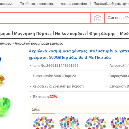
|
|
|
απημένα
Το κόστος αποστολής
κόστος επιτοκίου
Παρακολουθήστε την 
Όλα τα προϊό
σμημα
Μαγνητική Πόρπες
Νάιλον κορδόνι
Θήκη δέσμης
Μόδα
άντρες
>
Ακρυλικά κοσμήματα χάντρες
Ακρυλικά κοσμήματα χάντρες, πολυστυρένιο, χύτευσ
χρώματα, 500G/Παρτίδα, Sold Με Παρτίδα
Item No:
2605151447561969
Αποστολή :
Συσκευασία:
500G/Παρτίδα
Βάρος:
500 
Χειροτεχνία:
χύτευση με έγχυση
Επίδραση:
D
Έκπτωση:
32%
επιλογή
Στυλ: