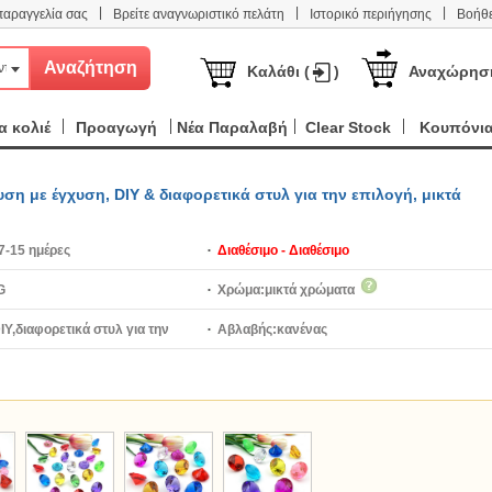
|
|
|
παραγγελία σας
Βρείτε αναγνωριστικό πελάτη
Ιστορικό περιήγησης
Βοήθε
ντα
Καλάθι (
)
Αναχώρησ
 κολιέ
Προαγωγή
Νέα Παραλαβή
Clear Stock
Κουπόνι
η με έγχυση, DIY & διαφορετικά στυλ για την επιλογή, μικτά
7-15 ημέρες
Διαθέσιμο - Διαθέσιμο
G
Χρώμα:
μικτά χρώματα
IY,διαφορετικά στυλ για την
Αβλαβής:
κανένας