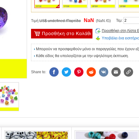
NaN
Τεμ:
Τιμή:
US$ undefined /Παρτίδα
(NaN /G)
Προσθήκη στη Λίστα 
Υποβάλει ένα εισιτήριο
Μπορούν να προσφερθούν μόνο οι παραγγελίες που έχουν ε
Κάθε είδος θα υπολογίζεται με την υψηλότερη έκπτωση.
Share to: