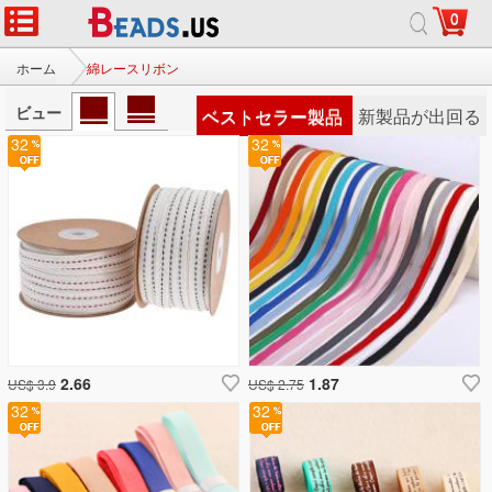
0
ホーム
綿レースリボン
ビュー
ベストセラー製品
新製品が出回る
32
32
2.66
1.87
US$ 3.9
US$ 2.75
32
32