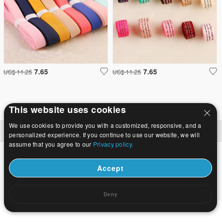
7.65
7.65
US$ 11.25
US$ 11.25
This website uses cookies
We use cookies to provide you with a customized, responsive, and a
ホーム
|
について
|
お問い合わせ
|
完全なサイト
© 2026 銀河の宝石株式会社すべての権利予約します。
personalized experience. If you continue to use our website, we will
assume that you agree to our
Privacy policy.
Accept
Deny