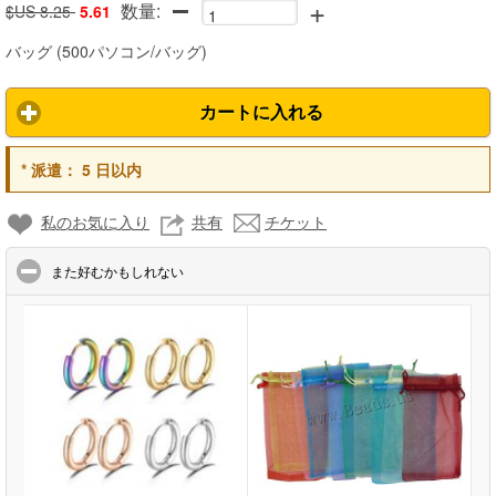
+
数量:
$US 8.25
5.61
バッグ
(
500パソコン/バッグ
)
カートに入れる
*
派遣：
5 日以内
私のお気に入り
共有
チケット
click to collapse contents
また好むかもしれない