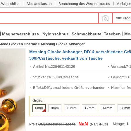
|
|
|
r Wunschliste
Versandtkosten
Berechnung des Wechselkurses
Verfolge
Alle Prod
Magnetverschluss
Nylonschnur
Schmuckbeutel Taschen
Mod
Mode Glocken Charme
>
Messing Glocke Anhänger
Messing Glocke Anhänger, DIY & verschiedene Größ
500PCs/Tasche, verkauft von Tasche
Artikel Nr.:
220401143120
Versand:
7-
Stücke:
ca. 500PCs/Tasche
Gewicht:
11
Effekt:
DIY,verschiedene Größen vorhanden
Harmlos:
fr
Größe:
6mm
8mm
10mm
12mm
14mm
16mm
NaN
Menge:
Preis:
US$ undefined /Tasche
(NaN /PCs)