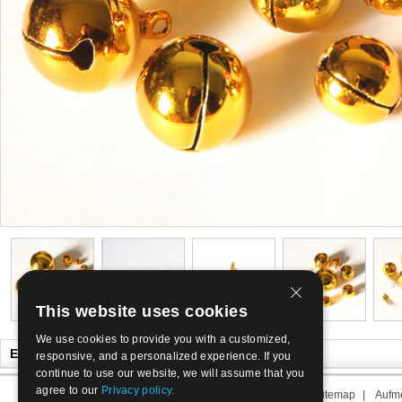
This website uses cookies
We use cookies to provide you with a customized,
Es könnte Ihnen auch gefallen
responsive, and a personalized experience. If you
continue to use our website, we will assume that you
agree to our
Privacy policy.
Über uns
|
Kontakt
|
AGB
|
Sitemap
|
Aufme