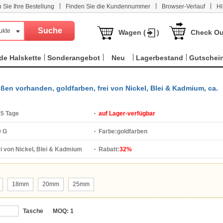
|
|
|
n Sie Ihre Bestellung
Finden Sie die Kundennummer
Browser-Verlauf
Hi
ukte
Wagen (
)
Check Ou
e Halskette
Sonderangebot
Neu
Lagerbestand
Gutschei
en vorhanden, goldfarben, frei von Nickel, Blei & Kadmium, ca.
15 Tage
auf Lager-verfügbar
0 G
Farbe:
goldfarben
ei von Nickel, Blei & Kadmium
Rabatt:
32%
18mm
20mm
25mm
Tasche
MOQ:
1