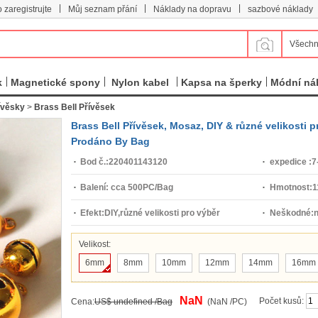
|
|
|
 zaregistrujte
Můj seznam přání
Náklady na dopravu
sazbové náklady
Všechn
k
Magnetické spony
Nylon kabel
Kapsa na šperky
Módní ná
ívěsky
>
Brass Bell Přívěsek
Brass Bell Přívěsek, Mosaz, DIY & různé velikosti 
Prodáno By Bag
Bod č.:
220401143120
expedice :
7
Balení:
cca 500PC/Bag
Hmotnost:
1
Efekt:
DIY,různé velikosti pro výběr
Neškodné:
n
Velikost:
6mm
8mm
10mm
12mm
14mm
16mm
NaN
Počet kusů:
Cena:
US$ undefined /Bag
(NaN /PC)