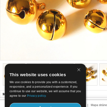
This website uses cookies
We use cookies to provide you with a customized,
responsive, and a personalized experience. If you
continue to use our website, we will assume that you
Může se Vám líbit
agree to our
Privacy policy.
O nás
|
Kontaktujte nás
|
Termín nás
|
Mapa stráne