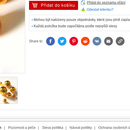
Přidat do seznamu přání
Odeslat letenku?
Mohou být nabízeny pouze objednávky, které jsou plně zapl
Každá položka bude započítána podle nejvyšší slevy.
Share to:
k
|
Pozornost a péče
|
Sleva politika
|
Návrat politiky
|
Ochrana osobních 