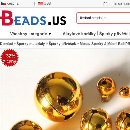
čeština
|
US$
Přihlaste se nebo
Všechny kategorie
Akrylové korálky
Šperky přívěše
Domácí
>
Šperky materiály
>
Šperky přívěšek
>
Mosaz Šperky
&
Módní Bell Př
32%