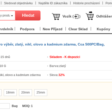
|
|
|
|
Sledovat objednávku
Najděte ID zákazníka
Historie procházení
Pom
y produkt
Vozík (
)
Odhlášen
hrdelník
Podpora
New Příjezd
Clear Sklad
Kupóny
pro výběr, zlatý, nikl, olovo a kadmium zdarma, Cca 500PC/Bag,
-15 dnů
Skladem - K dispozici
10 G
Barva:
zlatý
ikl, olovo a kadmium zdarma
Sleva:
32%
18mm
20mm
25mm
Bag
MOQ:
1