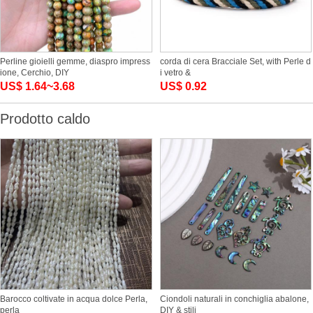
Perline gioielli gemme, diaspro impress
corda di cera Bracciale Set, with Perle d
ione, Cerchio, DIY
i vetro &
US$ 1.64~3.68
US$ 0.92
Prodotto caldo
Barocco coltivate in acqua dolce Perla,
Ciondoli naturali in conchiglia abalone,
perla
DIY & stili