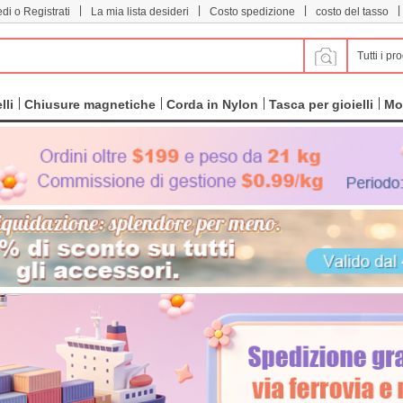
|
|
|
|
di o Registrati
La mia lista desideri
Costo spedizione
costo del tasso
Tutti i pro
lli
Chiusure magnetiche
Corda in Nylon
Tasca per gioielli
Mo