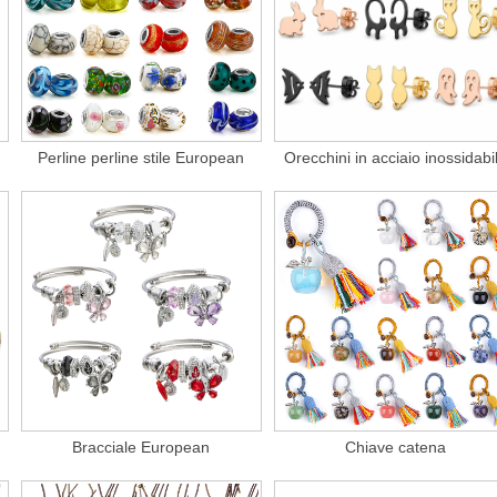
Perline perline stile European
Orecchini in acciaio inossidabi
Bracciale European
Chiave catena