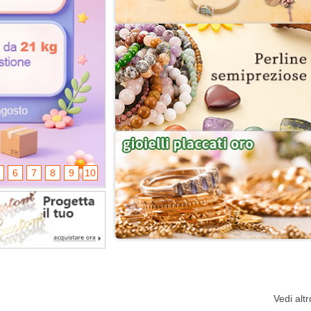
6
7
8
9
10
Vedi altr