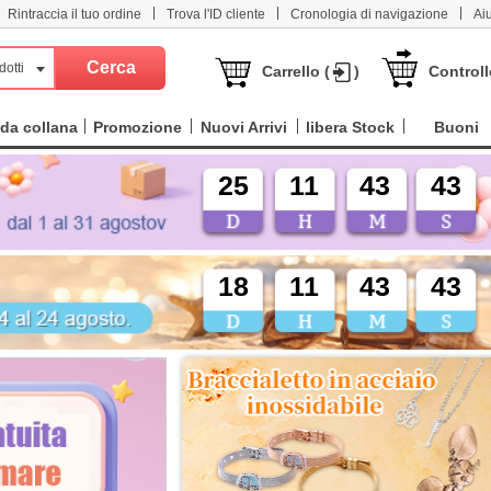
|
|
|
Rintraccia il tuo ordine
Trova l'ID cliente
Cronologia di navigazione
Ai
dotti
Carrello (
)
Controll
da collana
Promozione
Nuovi Arrivi
libera Stock
Buoni
25
11
43
42
18
11
43
42