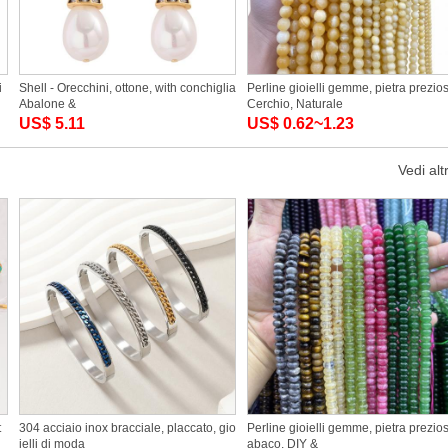
i
Shell - Orecchini, ottone, with conchiglia
Perline gioielli gemme, pietra prezio
Abalone &
Cerchio, Naturale
US$ 5.11
US$ 0.62~1.23
Vedi alt
t
304 acciaio inox bracciale, placcato, gio
Perline gioielli gemme, pietra prezio
ielli di moda
abaco, DIY &