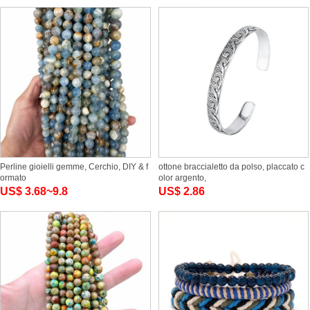
Perline gioielli gemme, Cerchio, DIY & f
ottone braccialetto da polso, placcato c
ormato
olor argento,
US$ 3.68~9.8
US$ 2.86