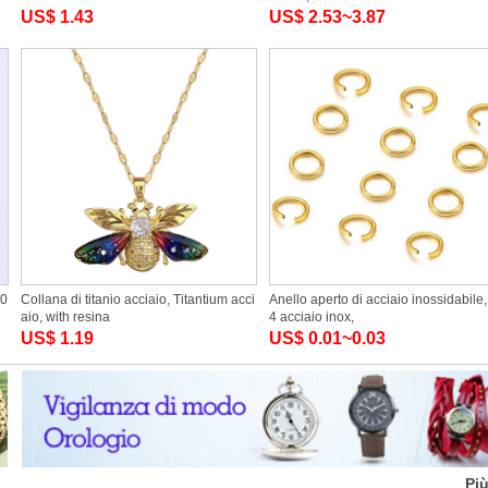
US$ 1.43
US$ 2.53~3.87
30
Collana di titanio acciaio, Titantium acci
Anello aperto di acciaio inossidabile
aio, with resina
4 acciaio inox,
US$ 1.19
US$ 0.01~0.03
Pi