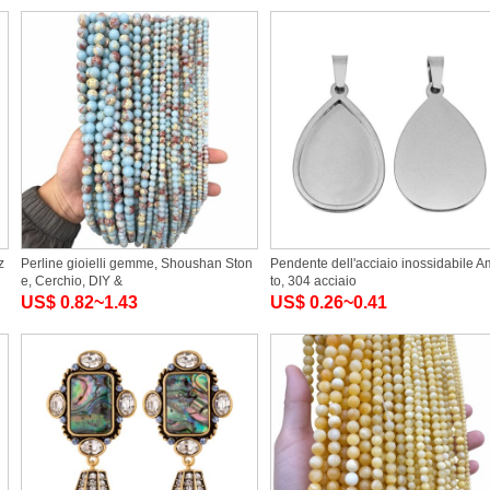
z
Perline gioielli gemme, Shoushan Ston
Pendente dell'acciaio inossidabile A
e, Cerchio, DIY &
to, 304 acciaio
US$ 0.82~1.43
US$ 0.26~0.41