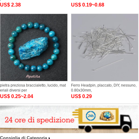
US$ 2.38
US$ 0.19~0.68
pietra preziosa braccialetto, lucido, mat
Ferro Headpin, placcato, DIY, nessuno,
eriali diversi per
0.80x30mm,
US$ 0.25~2.04
US$ 0.29
Consiglia di Categoria