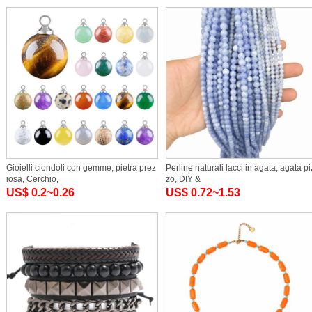
Gioielli ciondoli con gemme, pietra prez
Perline naturali lacci in agata, agata pi
iosa, Cerchio,
zo, DIY &
US$ 0.2~0.26
US$ 0.72~1.53