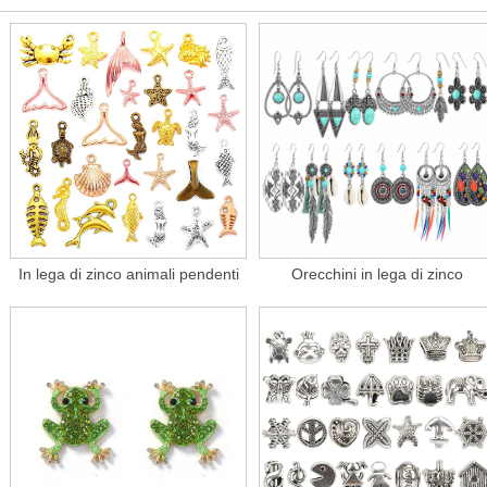
In lega di zinco animali pendenti
Orecchini in lega di zinco