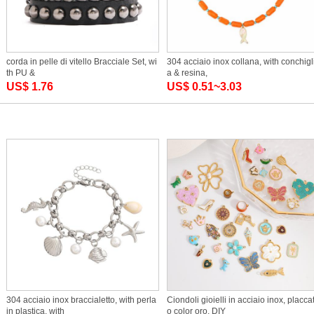
corda in pelle di vitello Bracciale Set, wi
304 acciaio inox collana, with conchigl
th PU &
a & resina,
US$ 1.76
US$ 0.51~3.03
304 acciaio inox braccialetto, with perla
Ciondoli gioielli in acciaio inox, placca
in plastica, with
o color oro, DIY