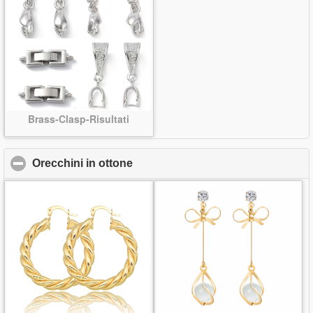
Brass-Clasp-Risultati
Orecchini in ottone
click to collapse contents