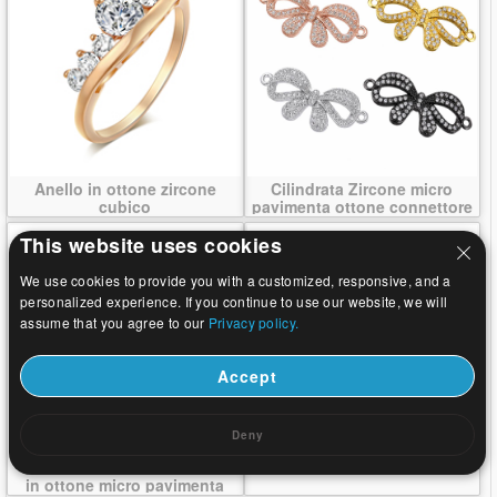
Anello in ottone zircone
Cilindrata Zircone micro
cubico
pavimenta ottone connettore
This website uses cookies
We use cookies to provide you with a customized, responsive, and a
personalized experience. If you continue to use our website, we will
assume that you agree to our
Privacy policy.
Accept
Deny
Cilindrata Zircone Bracciale
Gioielli Brass Set
in ottone micro pavimenta