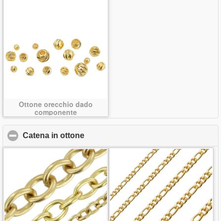
Ottone orecchio dado
componente
Catena in ottone
click to collapse contents