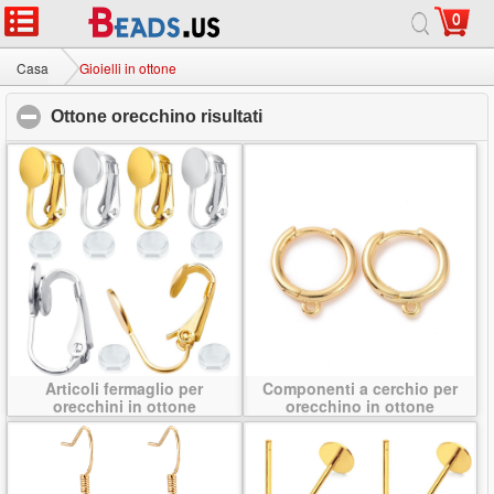
0
Casa
|
Circa
|
Contattaci
|
Sito completo
© 2026 Via Lattea Jewelry Ltd. Tutti i diritti riservati.
Casa
Gioielli in ottone
Ottone orecchino risultati
click to collapse contents
Articoli fermaglio per
Componenti a cerchio per
orecchini in ottone
orecchino in ottone