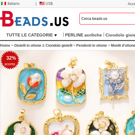
Italiano
|
US$
Acce
TUTTE LE CATEGORIE
PERLINE acriliche
Ciondolo gioie
Home
>
Gioielli in ottone
&
Ciondolo gioielli
>
Pendenti in ottone
>
Monili d'otton
32%