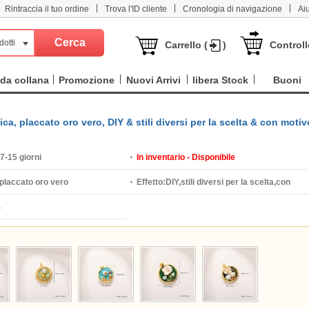
|
|
|
Rintraccia il tuo ordine
Trova l'ID cliente
Cronologia di navigazione
Ai
dotti
Carrello (
)
Controll
da collana
Promozione
Nuovi Arrivi
libera Stock
Buoni
ica, placcato oro vero, DIY & stili diversi per la scelta & con motiv
7-15 giorni
In inventario - Disponibile
placcato oro vero
Effetto:
DIY,stili diversi per la scelta,con
%
motivo floreale,smalto,con strass