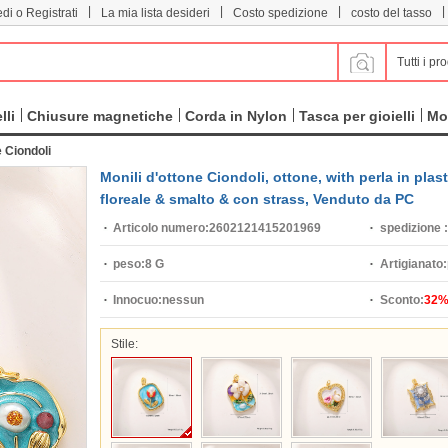
|
|
|
|
di o Registrati
La mia lista desideri
Costo spedizione
costo del tasso
Tutti i pro
lli
Chiusure magnetiche
Corda in Nylon
Tasca per gioielli
Mo
e Ciondoli
Monili d'ottone Ciondoli, ottone, with perla in plast
floreale & smalto & con strass, Venduto da PC
Articolo numero:
2602121415201969
spedizione :
peso:
8 G
Artigianato:
Innocuo:
nessun
Sconto:
32
Stile: