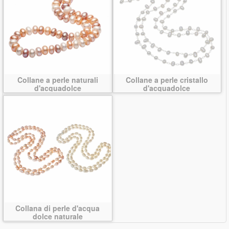
Collane a perle naturali
Collane a perle cristallo
d'acquadolce
d'acquadolce
Collana di perle d'acqua
dolce naturale