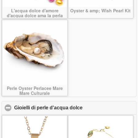
L'acqua dolce d'amore
Oyster & amp; Wish Pearl Kit
d'acqua dolce ama la perla
Perle Oyster Perlacee Mare
Mare Culturale
Gioielli di perle d'acqua dolce
click to collapse conten