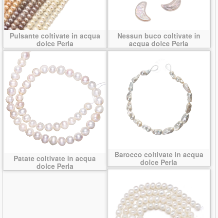
Pulsante coltivate in acqua
Nessun buco coltivate in
dolce Perla
acqua dolce Perla
Barocco coltivate in acqua
Patate coltivate in acqua
dolce Perla
dolce Perla