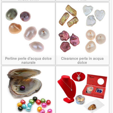
Perline perle d'acqua dolce
Clearance perla in acqua
naturale
dolce