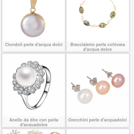
Ciondoli perle d'acqua dolci
Braccialetto perla coltivata
d'acqua dolce
Anello da dito con perla
Orecchini perle d'acquadolci
d'acquadolce