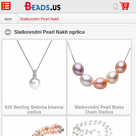
0
dom
|
o
|
Kontaktirajte nas
|
Cijeli stranice
© 2026 Mliječni put Nakit doo Sva prava pridržana.
dom
Slatkovodni Pearl Nakit
Slatkovodni Pearl Nakit ogrlica
click to collapse cont
925 Sterling Srebrna biserna
Slatkovodni Pearl Brass
ogrlica
Chain Ogrlica