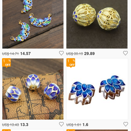
14.57
29.89
US$ 14.71
US$ 30.19
1
1
13.3
1.6
US$ 13.43
US$ 1.61