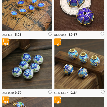
5.26
89.67
US$ 5.31
US$ 90.57
1
1
9.79
13.64
US$ 9.89
US$ 13.77
1
1