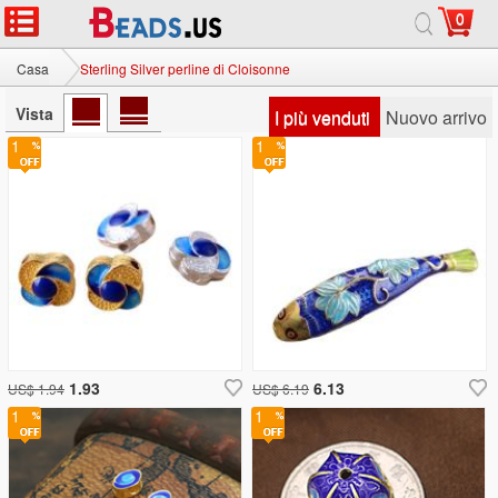
0
Casa
Sterling Silver perline di Cloisonne
Vista
I più venduti
Nuovo arrivo
1
1
1.93
6.13
US$ 1.94
US$ 6.19
1
1