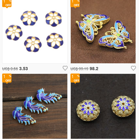
1
1
3.53
98.2
US$ 3.56
US$ 99.19
1
1