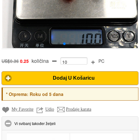
+
količina
US$0.36
0.25
PC
Dodaj U Košaricu
*
Otprema:
Roku od 5 dana
My Favorite
Udio
Prodaje karata
click to collapse contents
Vi svibanj također željeli