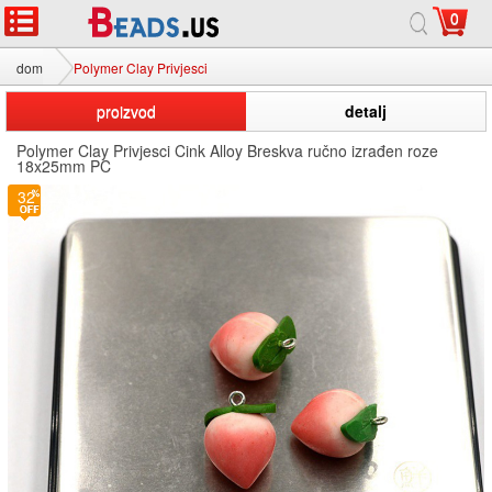
0
dom
Polymer Clay Privjesci
proizvod
detalj
Polymer Clay Privjesci Cink Alloy Breskva ručno izrađen roze
18x25mm PC
32