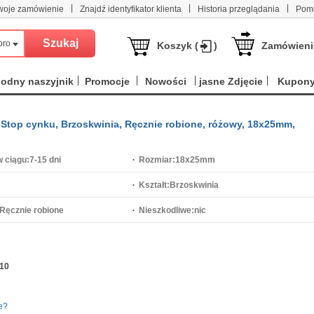
|
|
|
woje zamówienie
Znajdź identyfikator klienta
Historia przeglądania
Pom
produktów
Koszyk (
)
Zamówieni
odny naszyjnik
Promocje
Nowości
jasne Zdjęcie
Kupon
ze Stop cynku, Brzoskwinia, Ręcznie robione, różowy, 18x25mm,
 ciągu:
7-15 dni
Rozmiar:
18x25mm
Kształt:
Brzoskwinia
Ręcznie robione
Nieszkodliwe:
nic
10
e?