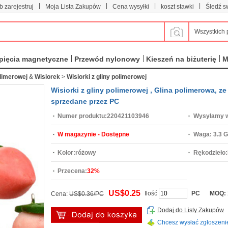
|
|
|
|
b zarejestruj
Moja Lista Zakupów
Cena wysyłki
koszt stawki
Śledź s
Wszystkich 
pięcia magnetyczne
Przewód nylonowy
Kieszeń na biżuterię
M
olimerowej
&
Wisiorek
>
Wisiorki z gliny polimerowej
Wisiorki z gliny polimerowej , Glina polimerowa, 
sprzedane przez PC
Numer produktu:
220421103946
Wysyłamy w
W magazynie - Dostępne
Waga:
3.3 G
Kolor:
różowy
Rękodzieło:
Przecena:
32%
US$0.25
Ilość
PC
MOQ:
Cena:
US$0.36/PC
Dodaj do Listy Zakupów
Chcesz wysłać zgłoszeni