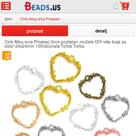
0
dom
Cink Alloy srca Privjesci
proizvod
detalj
Cink Alloy srca Privjesci Srce pozlaćen možete DIY više boja za
izbor 24x24mm 100računala/Torba Torba
32