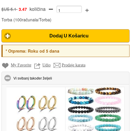
+
količina
$US 5.1
3.47
Torba
(
100računala/Torba
)
Dodaj U Košaricu
*
Otprema:
Roku od 5 dana
My Favorite
Udio
Prodaje karata
click to collapse contents
Vi svibanj također željeli