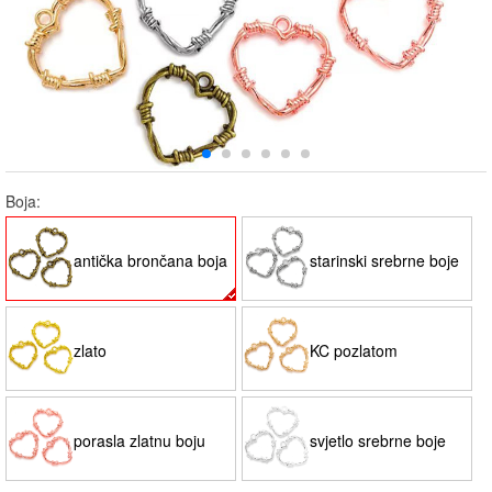
Boja:
antička brončana boja
starinski srebrne boje
zlato
KC pozlatom
porasla zlatnu boju
svjetlo srebrne boje