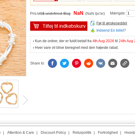
NaN
Mængde:
Pris:
US$ undefined /Bag
(NaN /pc'er)
Føj til ønskeseddel
Indsend En billet?
Kun de ordrer, der er fuldt betalt fra
4th Aug 2026
til
24th Aug
Hver vare vil blive beregnet med den højeste rabat.
Share to:
p
|
Attention & Care
|
Discount Policy
|
Returpolitik
|
Fortrolighed
|
Hvorda