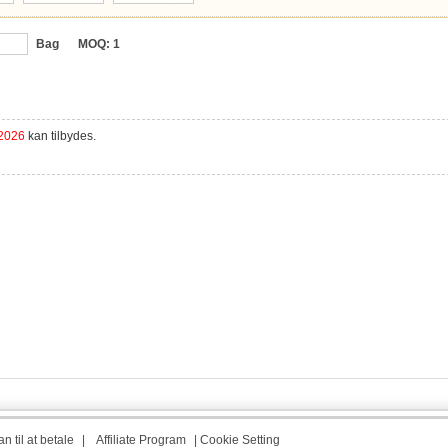
Bag
MOQ:
1
 2026
kan tilbydes.
n til at betale
|
Affiliate Program
|
Cookie Setting