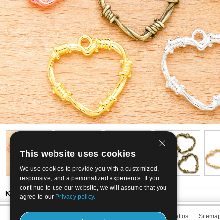
This website uses cookies
We use cookies to provide you with a customized,
responsive, and a personalized experience. If you
continue to use our website, we will assume that you
Kan du også lide
agree to our
Privacy policy.
Om os
|
Kontakt os
|
Term af os
|
Sitema