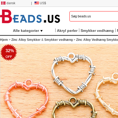
dansk
|
US$
Alle kategorier
Akryl perler
Smykker vedhæng
Hjem
>
Zinc Alloy Smykker
&
Smykker vedhæng
>
Zinc Alloy Vedhæng Smykk
32%