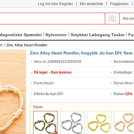
|
|
|
Log ind eller Register
Min ønskeliste
Fragtprisen
Alle pr
Magnetiske Spænder
Nylonsnor
Smykker Løbegang Tasker
Fa
er
>
Zinc Alloy Heart Pendler
Zinc Alloy Heart Pendler, forgyldt, du kan DIY, flere
Vare nr.:
2409091013593530
forsendelse
På lager - Kan leveres
Emballage:
Form:
Heart
Farve:
flere 
Effekt:
du kan DIY
Rabat:
32%
Farve: