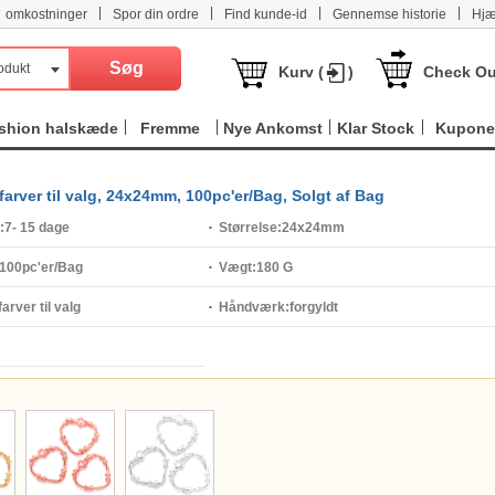
|
|
|
|
omkostninger
Spor din ordre
Find kunde-id
Gennemse historie
Hjæ
odukt
Kurv (
)
Check Ou
shion halskæde
Fremme
Nye Ankomst
Klar Stock
Kupone
 farver til valg, 24x24mm, 100pc'er/Bag, Solgt af Bag
:
7- 15 dage
Størrelse:
24x24mm
100pc'er/Bag
Vægt:
180 G
farver til valg
Håndværk:
forgyldt