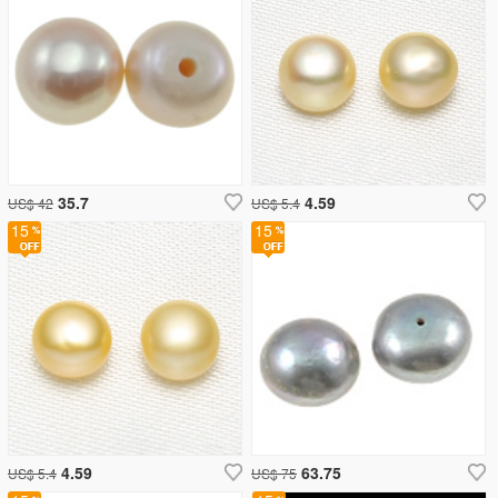
35.7
4.59
US$ 42
US$ 5.4
15
15
4.59
63.75
US$ 5.4
US$ 75