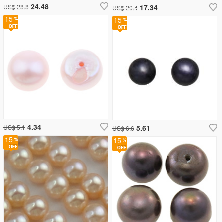
24.48
US$ 28.8
17.34
US$ 20.4
15
15
4.34
US$ 5.1
5.61
US$ 6.6
15
15