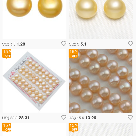
1.28
5.1
US$ 1.5
US$ 6
15
15
28.31
13.26
US$ 33.3
US$ 15.6
15
15