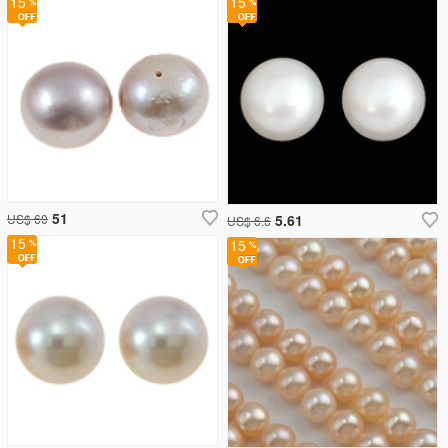
15
15
51
5.61
US$ 60
US$ 6.6
15
15