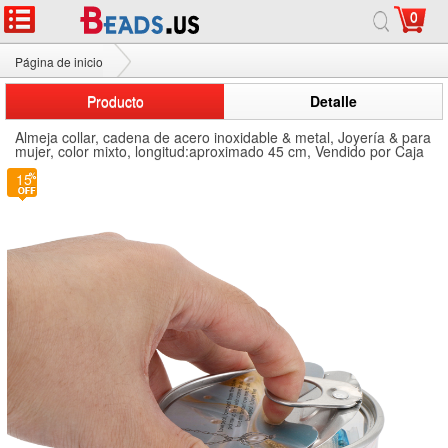
0
Página de inicio
Oyster & amp; Kit de perlas de deseo
Producto
Detalle
Almeja collar, cadena de acero inoxidable & metal, Joyería & para
mujer, color mixto, longitud:aproximado 45 cm, Vendido por Caja
15