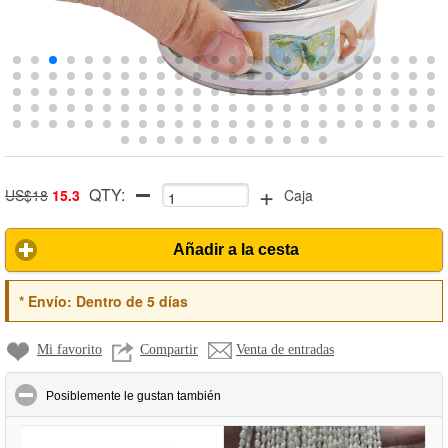
+
QTY:
US$18
15.3
Caja
Añadir a la cesta
*
Envío:
Dentro de 5 días
Mi favorito
Compartir
Venta de entradas
click to collapse contents
Posiblemente le gustan también