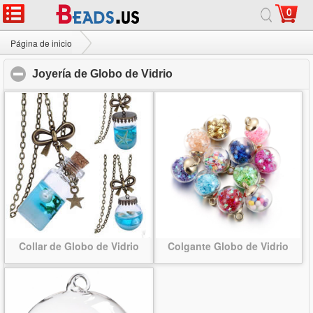
0
Página de inicio
|
Acerca de
|
Contáctenos
|
Sitio completo
© 2026 Láctea joyería Ltd. Todos los derechos reservados.
Página de inicio
Joyería de Globo de Vidrio
Joyería de Globo de Vidrio
click to collapse contents
Collar de Globo de Vidrio
Colgante Globo de Vidrio