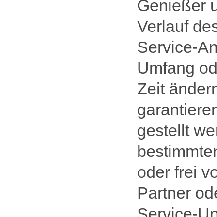
Genießer 
Verlauf de
Service-An
Umfang ode
Zeit änder
garantiere
gestellt w
bestimmten
oder frei 
Partner od
Service-Un