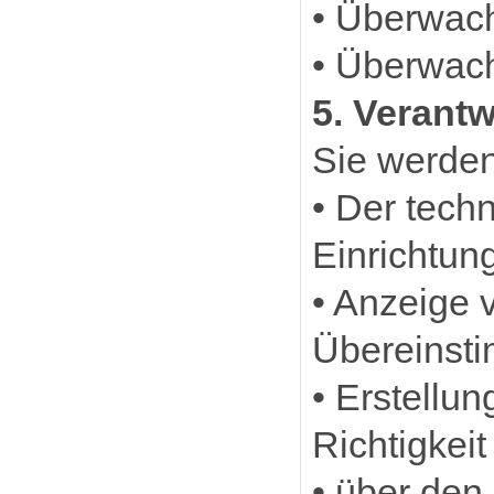
• Überwac
• Überwac
5. Verantw
Sie werden 
• Der tech
Einrichtun
• Anzeige 
Übereinsti
• Erstellu
Richtigkeit
• über den