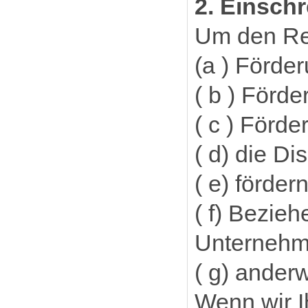
2. Einsch
Um den Re
(a ) Förder
( b ) Förd
( c ) Förd
( d) die D
( e) förder
( f) Bezie
Unterneh
( g) ander
Wenn wir I