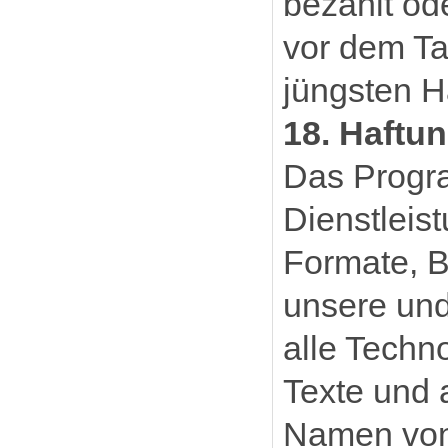
bezahlt od
vor dem Ta
jüngsten H
18. Haftu
Das Progr
Dienstleis
Formate, B
unsere un
alle Techno
Texte und 
Namen von