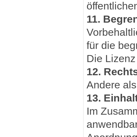
öffentlich
11. Begre
Vorbehaltl
für die be
Die Lizenz
12. Rechts
Andere als
13. Einha
Im Zusamm
anwendbare