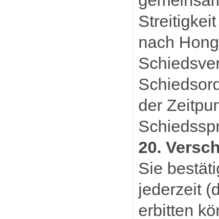
gemeinsam
Streitigkei
nach Hong 
Schiedsver
Schiedsord
der Zeitpu
Schiedsspr
20. Versc
Sie bestät
jederzeit 
erbitten k