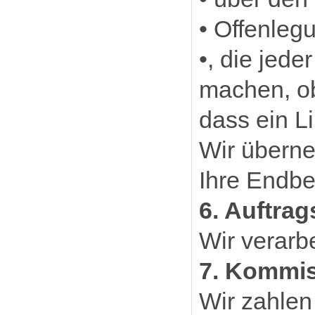
• Offenleg
•, die jed
machen, ob
dass ein L
Wir überne
Ihre Endb
6. Auftra
Wir verarb
7. Kommi
Wir zahlen