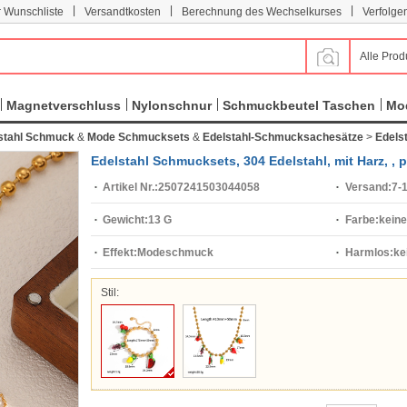
|
|
|
r Wunschliste
Versandtkosten
Berechnung des Wechselkurses
Verfolge
Alle Prod
Magnetverschluss
Nylonschnur
Schmuckbeutel Taschen
Mod
stahl Schmuck
&
Mode Schmucksets
&
Edelstahl-Schmucksachesätze
>
Edels
Edelstahl Schmucksets, 304 Edelstahl, mit Harz, , 
Artikel Nr.:
2507241503044058
Versand:
7-
Gewicht:
13 G
Farbe:
keine
Effekt:
Modeschmuck
Harmlos:
ke
Stil: