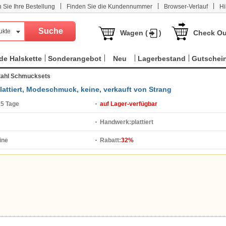
|
|
|
n Sie Ihre Bestellung
Finden Sie die Kundennummer
Browser-Verlauf
Hi
ukte
Wagen (
)
Check Ou
e Halskette
Sonderangebot
Neu
Lagerbestand
Gutschei
tahl Schmucksets
plattiert, Modeschmuck, keine, verkauft von Strang
15 Tage
auf Lager-verfügbar
Handwerk:
plattiert
ine
Rabatt:
32%