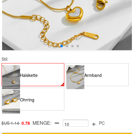
Stil:
Halskette
Armband
Ohrring
+
MENGE:
$US 1.14
0.78
PC