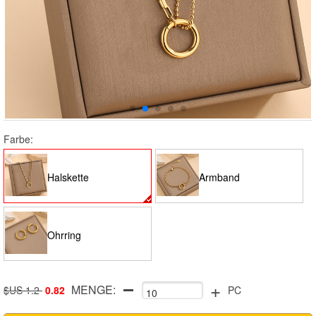
Farbe:
Halskette
Armband
Ohrring
+
MENGE:
$US 1.2
0.82
PC