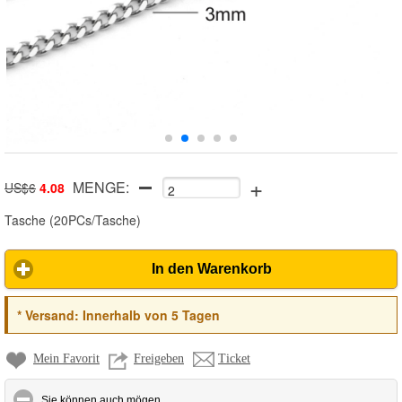
+
MENGE:
US$6
4.08
Tasche
(
20PCs/Tasche
)
In den Warenkorb
*
Versand:
Innerhalb von 5 Tagen
Mein Favorit
Freigeben
Ticket
click to collapse contents
Sie können auch mögen