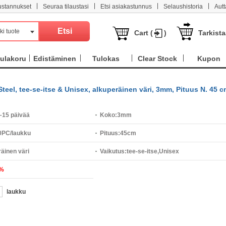
|
|
|
|
ustannukset
Seuraa tilaustasi
Etsi asiakastunnus
Selaushistoria
Aut
ki tuote
Cart (
)
Tarkist
ulakoru
Edistäminen
Tulokas
Clear Stock
Kupon
eel, tee-se-itse & Unisex, alkuperäinen väri, 3mm, Pituus N. 45 c
–15 päivää
Koko:
3mm
0PC/laukku
Pituus:
45cm
äinen väri
Vaikutus:
tee-se-itse,Unisex
%
laukku