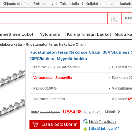
|
|
|
Kirjaudu sisään tai Rekisteröidy
Toivelistalla
Kuljetuksen hinta
korkok
Kaik
neettinen Lukot
Nylonnaru
Koruja Kiristin Laukut
Muoti ka
ulakoru ketju
>
Ruostumaton teräs Nekclace Chain
Ruostumaton teräs Nekclace Chain, 304 Stainless St
20PC/laukku, Myymät laukku
Item No:
2601301407551969
Dispatch :
7
Varastossa - Saatavilla
Pakkaus:
2
Paino:
3100 G
Väri:
alkuper
Vaaraton:
ei mitään
Alennus:
32
US$4.08
Määrä:
Hinta:
US$6/laukku
(0.204 /PC)
Lisää Toivelistan
Lähetä tukipyyntö?