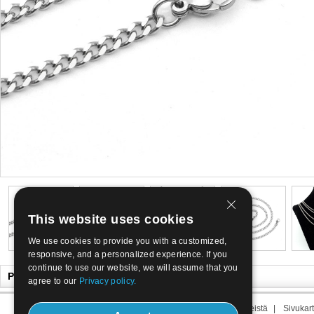
This website uses cookies
We use cookies to provide you with a customized,
responsive, and a personalized experience. If you
continue to use our website, we will assume that you
Pidät ehkä myös
agree to our
Privacy policy.
Meistä
|
Yhteyttä
|
Aikavälin meistä
|
Sivukart