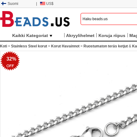
Suomi
|
US$
Kaikki Kategoriat
Akryylihelmet
Koruja riipus
Mag
Koti
>
Stainless Steel korut
>
Korut Havainnot
>
Ruostumaton teräs ketjut
&
Ka
32%