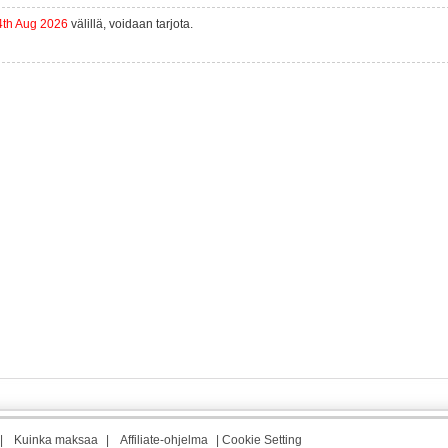
4th Aug 2026
välillä, voidaan tarjota.
|
Kuinka maksaa
|
Affiliate-ohjelma
|
Cookie Setting