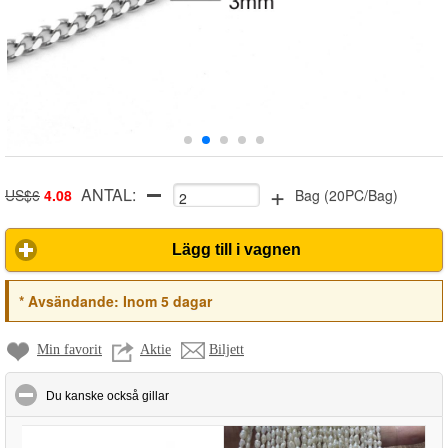
+
ANTAL:
US$6
4.08
Bag
(
20PC/Bag
)
Lägg till i vagnen
*
Avsändande:
Inom 5 dagar
Min favorit
Aktie
Biljett
click to collapse contents
Du kanske också gillar