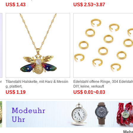
US$ 1.43
US$ 2.53~3.87
er
Titanstahl Halskette, mit Harz & Messin
Edelstahl offene Ringe, 304 Edelstah
g, plattiert,
DIY, keine, verkauft
US$ 1.19
US$ 0.01~0.03
Meh