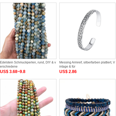
Edelstein Schmuckperlen, rund, DIY & v
Messing Armreif, silberfarben plattiert, V
erschiedene
intage & für
US$ 3.68~9.8
US$ 2.86