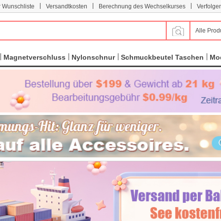
|
|
|
r Wunschliste
Versandtkosten
Berechnung des Wechselkurses
Verfolge
Alle Prod
Magnetverschluss
Nylonschnur
Schmuckbeutel Taschen
Mod