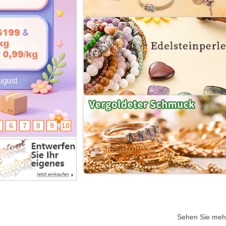
6
7
8
9
10
Sehen Sie meh