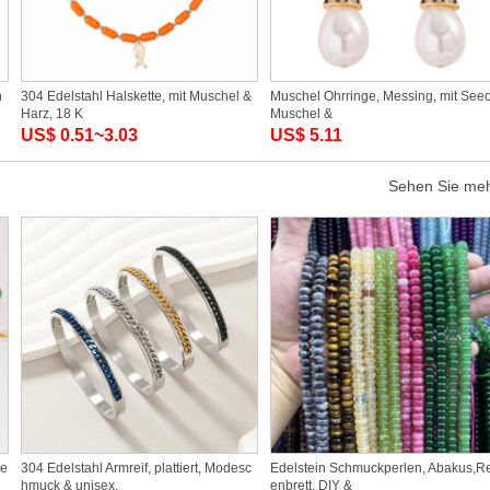
h
304 Edelstahl Halskette, mit Muschel &
Muschel Ohrringe, Messing, mit See
Harz, 18 K
Muschel &
US$ 0.51~3.03
US$ 5.11
Sehen Sie me
be
304 Edelstahl Armreif, plattiert, Modesc
Edelstein Schmuckperlen, Abakus,R
hmuck & unisex,
enbrett, DIY &