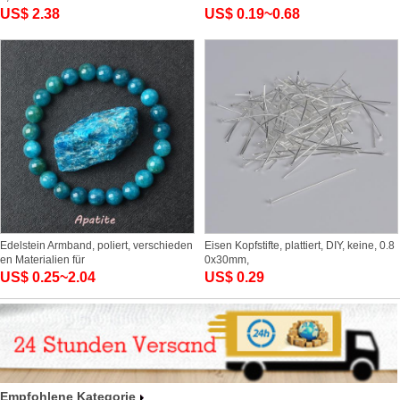
US$ 2.38
US$ 0.19~0.68
Edelstein Armband, poliert, verschieden
Eisen Kopfstifte, plattiert, DIY, keine, 0.8
en Materialien für
0x30mm,
US$ 0.25~2.04
US$ 0.29
Empfohlene Kategorie