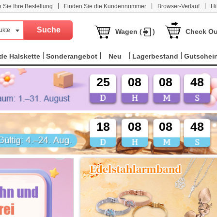
|
|
|
n Sie Ihre Bestellung
Finden Sie die Kundennummer
Browser-Verlauf
Hi
ukte
Wagen (
)
Check Ou
e Halskette
Sonderangebot
Neu
Lagerbestand
Gutschei
25
08
08
46
18
08
08
46