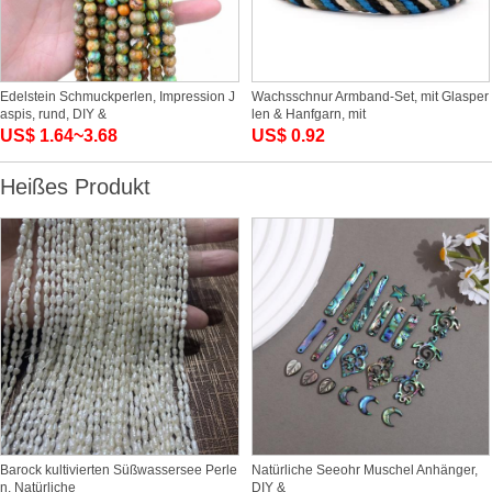
Edelstein Schmuckperlen, Impression J
Wachsschnur Armband-Set, mit Glasper
aspis, rund, DIY &
len & Hanfgarn, mit
US$ 1.64~3.68
US$ 0.92
Heißes Produkt
Barock kultivierten Süßwassersee Perle
Natürliche Seeohr Muschel Anhänger,
n, Natürliche
DIY &