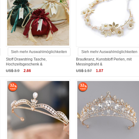
Sieh mehr Auswahlmöglichkeiten
Sieh mehr Auswahlmöglichkeiten
Stoff Drawstring Tasche,
Brautkranz, Kunststoff Perlen, mit
Hochzeitsgeschenk &
Messingdraht &
US$ 3.9
2.66
US$ 1.57
1.07
32
32