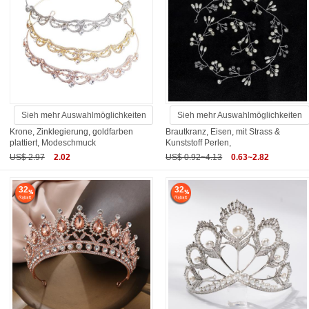
Sieh mehr Auswahlmöglichkeiten
Sieh mehr Auswahlmöglichkeiten
Krone, Zinklegierung, goldfarben
Brautkranz, Eisen, mit Strass &
plattiert, Modeschmuck
Kunststoff Perlen,
US$ 2.97
2.02
US$ 0.92~4.13
0.63~2.82
32
32