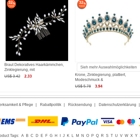
32
32
Braut Dekoratives Haarkämmchen,
Sieh mehr Auswahlmöglichkeiten
Zinklegierung, mit
Krone, Zinklegierung, plattiert,
US$ 3.42
2.33
Modeschmuck &
US$ 5.78
3.94
rksamkeit & Pflege
|
Rabattpolitik
|
Rücksendung
|
Datenschutzerklärung
oduct Tags:
A
B
C
D
E
F
G
H
I
J
K
L
M
N
O
P
Q
R
S
T
U
V
W
X
Y