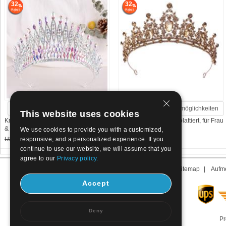
32
32
Sieh mehr Auswahlmöglichkeiten
Sieh mehr Auswahlmöglichkeiten
This website uses cookies
Krone, Zinklegierung, Modeschmuck
Krone, Zinklegierung, plattiert, für Frau
& für Frau & mit
& mit
We use cookies to provide you with a customized,
US$ 10.26~12.26
6.98~8.34
US$ 4.44
3.02
responsive, and a personalized experience. If you
continue to use our website, we will assume that you
agree to our
Privacy policy.
Über uns
|
Kontakt
|
AGB
|
Sitemap
|
Aufme
Accept
Deny
Pr