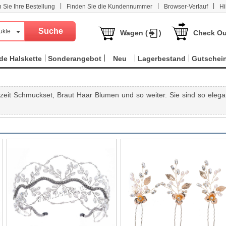
|
|
|
n Sie Ihre Bestellung
Finden Sie die Kundennummer
Browser-Verlauf
Hi
ukte
Wagen (
)
Check Ou
e Halskette
Sonderangebot
Neu
Lagerbestand
Gutschei
zeit Schmuckset, Braut Haar Blumen und so weiter. Sie sind so elega