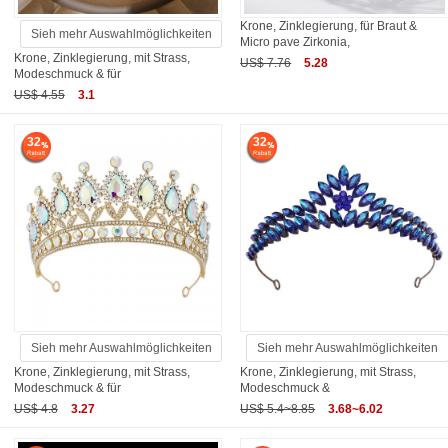
Krone, Zinklegierung, für Braut &
Sieh mehr Auswahlmöglichkeiten
Micro pave Zirkonia,
Krone, Zinklegierung, mit Strass,
US$ 7.76
5.28
Modeschmuck & für
US$ 4.55
3.1
32
32
Sieh mehr Auswahlmöglichkeiten
Sieh mehr Auswahlmöglichkeiten
Krone, Zinklegierung, mit Strass,
Krone, Zinklegierung, mit Strass,
Modeschmuck & für
Modeschmuck &
US$ 4.8
3.27
US$ 5.4~8.85
3.68~6.02