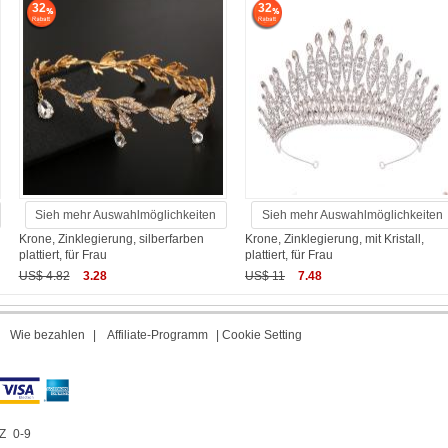
32
32
Sieh mehr Auswahlmöglichkeiten
Sieh mehr Auswahlmöglichkeiten
Krone, Zinklegierung, silberfarben
Krone, Zinklegierung, mit Kristall,
plattiert, für Frau
plattiert, für Frau
US$ 4.82
3.28
US$ 11
7.48
|
Wie bezahlen
|
Affiliate-Programm
|
Cookie Setting
Z
0-9