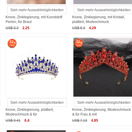
Sieh mehr Auswahlmöglichkeiten
Sieh mehr Auswahlmöglichkeiten
Krone, Zinklegierung, mit Kunststoff
Krone, Zinklegierung, mit Kristall,
Perlen, für Braut
plattiert, Modeschmuck
US$ 3.3
2.25
US$ 6.3
4.29
32
32
Sieh mehr Auswahlmöglichkeiten
Sieh mehr Auswahlmöglichkeiten
Krone, Zinklegierung, plattiert,
Krone, Zinklegierung, Modeschmuck
Modeschmuck & für
& für Frau & mit
US$ 9.41
6.4
US$ 7.13
4.85