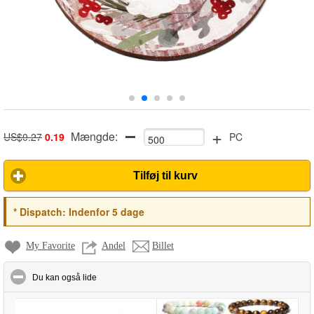
+
Mængde:
US$0.27
0.19
PC
Tilføj til kurv
*
Dispatch:
Indenfor 5 dage
My Favorite
Andel
Billet
click to collapse contents
Du kan også lide