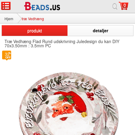
0
Hjem
træ Vedhæng
produkt
detaljer
Træ Vedhæng Flad Rund udskrivning Juledesign du kan DIY
70x3.50mm : 3.5mm PC
32