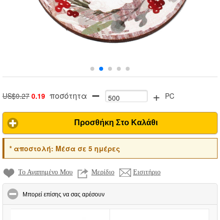
+
ποσότητα
US$0.27
0.19
PC
Προσθήκη Στο Καλάθι
*
αποστολή:
Μέσα σε 5 ημέρες
Το Αγαπημένο Μου
Μερίδιο
Εισιτήριο
click to collapse contents
Μπορεί επίσης να σας αρέσουν