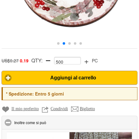
+
QTY:
US$0.27
0.19
PC
Aggiungi al carrello
*
Spedizione:
Entro 5 giorni
Il mio preferito
Condividi
Biglietto
click to collapse contents
Inoltre come si può