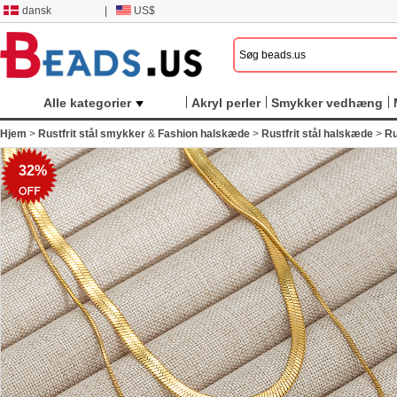
dansk
|
US$
Alle kategorier
Akryl perler
Smykker vedhæng
Hjem
>
Rustfrit stål smykker
&
Fashion halskæde
>
Rustfrit stål halskæde
>
Ru
32%