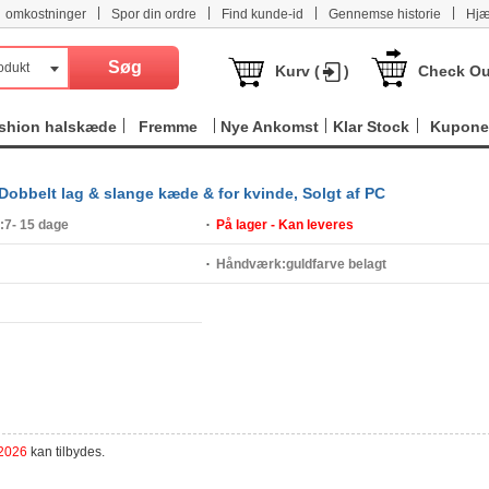
|
|
|
|
omkostninger
Spor din ordre
Find kunde-id
Gennemse historie
Hjæ
odukt
Kurv (
)
Check Ou
shion halskæde
Fremme
Nye Ankomst
Klar Stock
Kupone
, Dobbelt lag & slange kæde & for kvinde, Solgt af PC
:
7- 15 dage
På lager - Kan leveres
Håndværk:
guldfarve belagt
 2026
kan tilbydes.