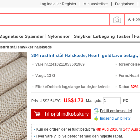
|
|
|
Log ind eller Register
Min ønskeliste
Fragtprisen
Alle pr
Magnetiske Spænder
Nylonsnor
Smykker Løbegang Tasker
Fa
stfrit stål smykker halskæde
304 rustfrit stål Halskæde, Heart, guldfarve belagt
Vare nr.:
2410211053501969
forsendelse
Vægt:
13 G
Form:
Heart
Effekt:
Dobbelt lag,slange kæde,for kvinde
Rabat:
32%
US$1.73
Mængde:
PC
Pris:
US$2.54/PC
Føj til ønskeseddel
Indsend En billet?
Kun de ordrer, der er fuldt betalt fra
4th Aug 2026
til
24th Aug
Hver vare vil blive beregnet med den højeste rabat.