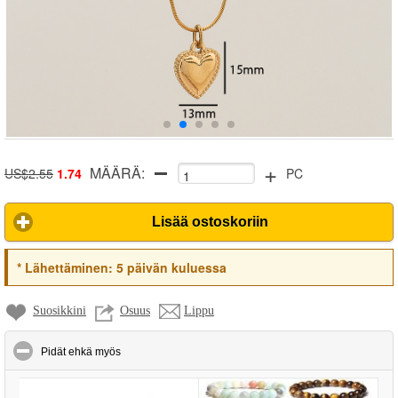
+
MÄÄRÄ:
US$2.55
1.74
PC
Lisää ostoskoriin
*
Lähettäminen:
5 päivän kuluessa
Suosikkini
Osuus
Lippu
click to collapse contents
Pidät ehkä myös