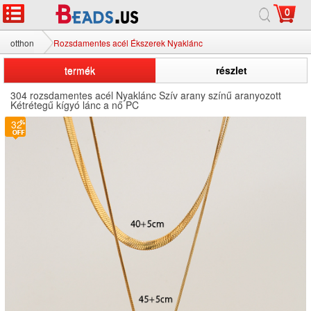
0
otthon
Rozsdamentes acél Ékszerek Nyaklánc
termék
részlet
304 rozsdamentes acél Nyaklánc Szív arany színű aranyozott
Kétrétegű kígyó lánc a nő PC
32