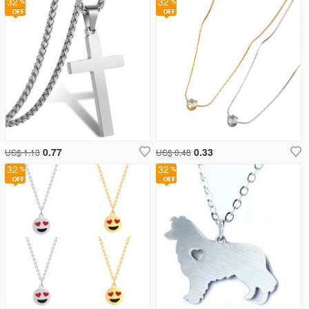
32
32
0.77
0.33
US$ 1.13
US$ 0.48
32
32