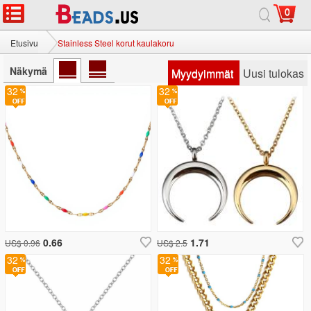
0
Etusivu
Stainless Steel korut kaulakoru
Näkymä
Myydyimmät
Uusi tulokas
32
32
0.66
1.71
US$ 0.96
US$ 2.5
32
32