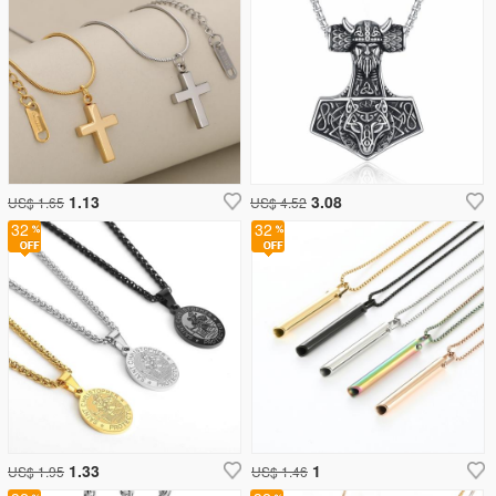
1.13
3.08
US$ 1.65
US$ 4.52
32
32
1.33
1
US$ 1.95
US$ 1.46