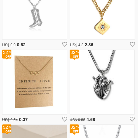
0.62
2.86
US$ 0.9
US$ 4.2
32
32
0.37
4.68
US$ 0.54
US$ 6.88
32
32