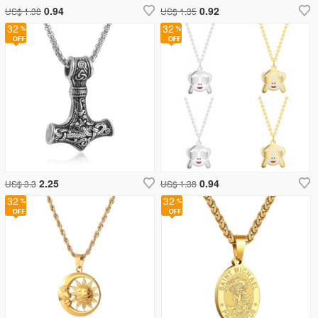
0.94
0.92
US$ 1.38
US$ 1.35
32
32
2.25
0.94
US$ 3.3
US$ 1.38
32
32