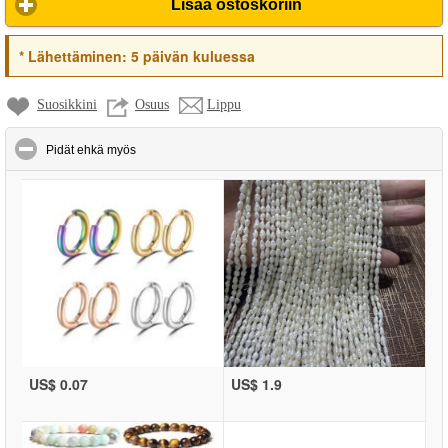
Lisää ostoskoriin
*
Lähettäminen:
5 päivän kuluessa
Suosikkini
Osuus
Lippu
click to collapse contents
Pidät ehkä myös
US$ 0.07
US$ 1.9