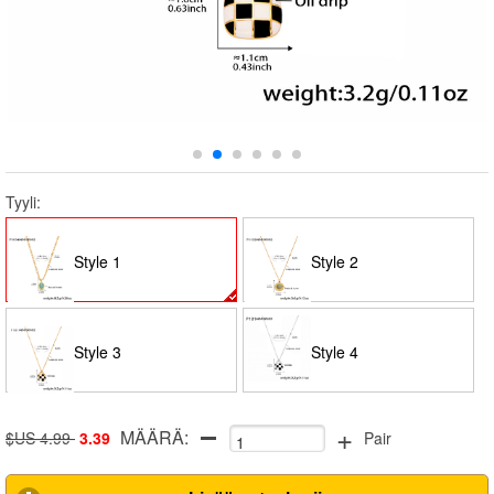
Tyyli:
Style 1
Style 2
Style 3
Style 4
+
MÄÄRÄ:
$US 4.99
3.39
Pair