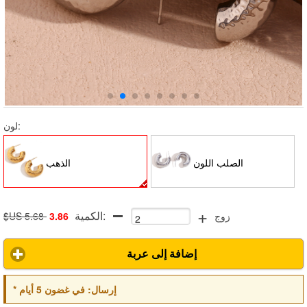
لون:
الصلب اللون
الذهب
+
الكمية:
زوج
3.86
$US 5.68
إضافة إلى عربة
إرسال:
في غضون 5 أيام
*