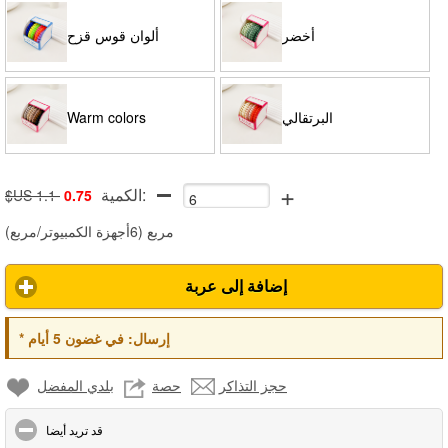
أخضر
ألوان قوس قزح
البرتقالي
Warm colors
+
الكمية:
$US 1.1
0.75
مربع
(
6أجهزة الكمبيوتر/مربع
)
إضافة إلى عربة
إرسال:
في غضون 5 أيام
*
حجز التذاكر
حصة
بلدي المفضل
click to collapse contents
قد تريد أيضا