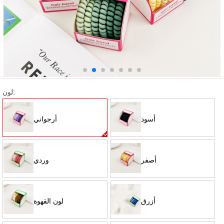
لون:
أسود
أرجواني
أصفر
وردي
أزرق
لون القهوة