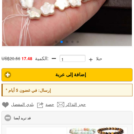
+
الكمية:
حبلا
17.48
US$20.56
إضافة إلى عربة
إرسال:
في غضون 5 أيام
*
حجز التذاكر
حصة
بلدي المفضل
click to collapse contents
قد تريد أيضا