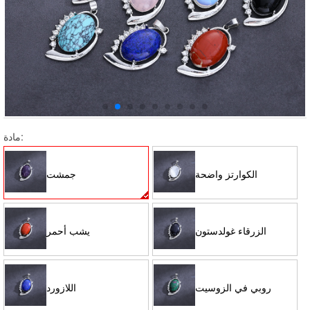
مادة:
الكوارتز واضحة
جمشت
الزرقاء غولدستون
يشب أحمر
روبي في الزوسيت
اللازورد