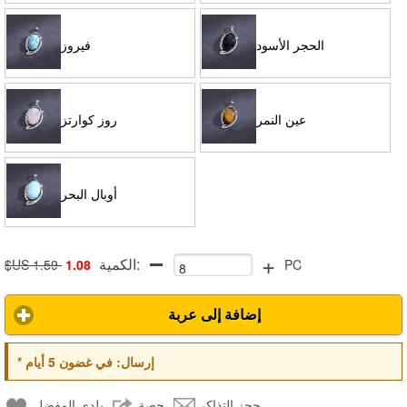
الحجر الأسود
فيروز
عين النمر
روز كوارتز
أوبال البحر
+
الكمية:
$US 1.59
1.08
PC
إضافة إلى عربة
إرسال:
في غضون 5 أيام
*
حجز التذاكر
حصة
بلدي المفضل