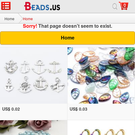
0
Home
Home
Sorry!
That page doesn't seem to exist.
Home
US$ 0.02
US$ 0.03