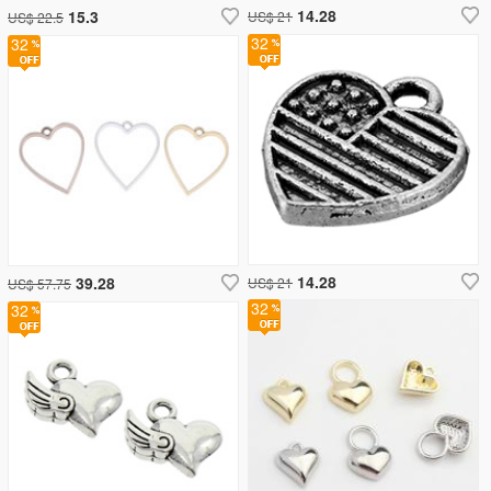
14.28
15.3
US$ 21
US$ 22.5
32
32
14.28
39.28
US$ 21
US$ 57.75
32
32