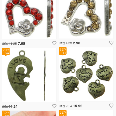
2.98
7.65
US$ 4.38
US$ 11.25
32
20
15.92
24
US$ 23.4
US$ 30
32
32