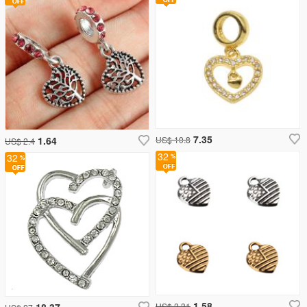
7.35
1.64
US$ 10.8
US$ 2.4
32
32
1.58
18.37
US$ 2.31