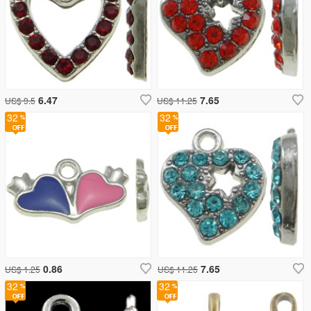
6.47
7.65
US$ 9.5
US$ 11.25
32
32
0.86
7.65
US$ 1.25
US$ 11.25
32
32