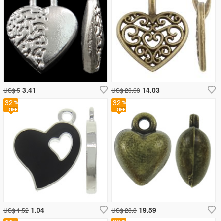
3.41
14.03
US$ 5
US$ 20.63
32
32
1.04
19.59
US$ 1.52
US$ 28.8