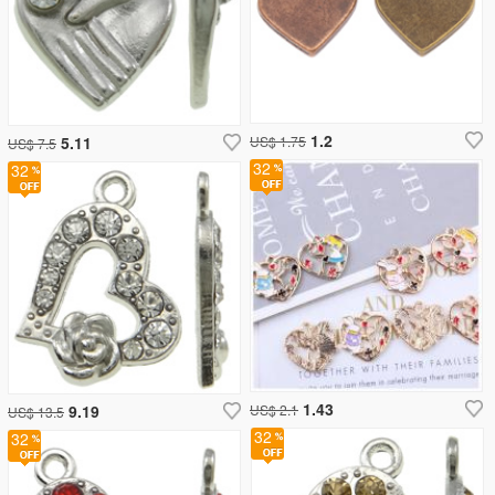
1.2
5.11
US$ 1.75
US$ 7.5
32
32
1.43
9.19
US$ 2.1
US$ 13.5
32
32