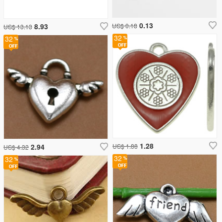
0.13
8.93
US$ 0.18
US$ 13.13
32
32
1.28
2.94
US$ 1.88
US$ 4.32
32
32