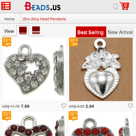
0
Home
Zinc Alloy Heart Pendants
View
Best Selling
New Arrival
32
32
7.99
2.94
US$ 11.75
US$ 4.32
32
32