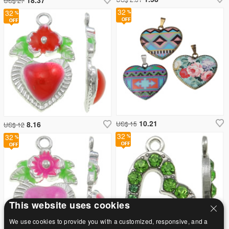
US$ 27
32
32
10.21
8.16
US$ 15
US$ 12
32
32
This website uses cookies
We use cookies to provide you with a customized, responsive, and a