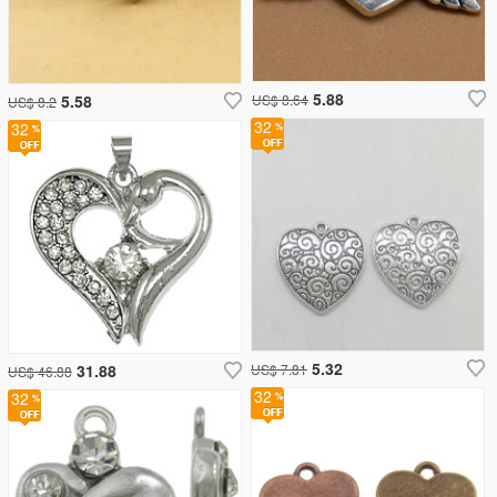
5.88
5.58
US$ 8.64
US$ 8.2
32
32
5.32
31.88
US$ 7.81
US$ 46.88
32
32