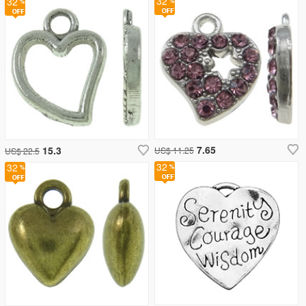
32
32
7.65
15.3
US$ 11.25
US$ 22.5
32
32