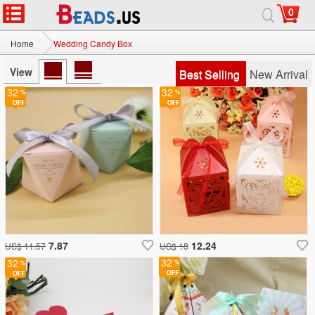
0
Home
Wedding Candy Box
View
Best Selling
New Arrival
32
32
7.87
12.24
US$ 11.57
US$ 18
32
32