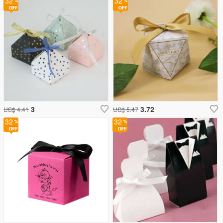
32
32
3
3.72
US$ 4.41
US$ 5.47
32
32