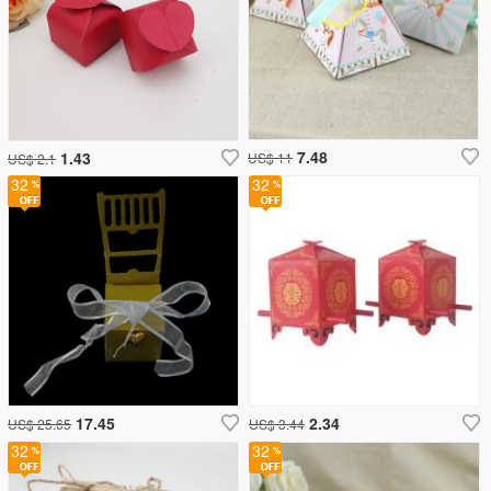
7.48
1.43
US$ 11
US$ 2.1
32
32
17.45
2.34
US$ 25.65
US$ 3.44
32
32