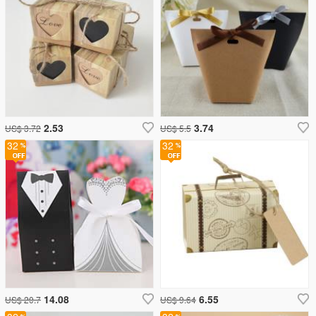
2.53
3.74
US$ 3.72
US$ 5.5
32
32
14.08
6.55
US$ 20.7
US$ 9.64