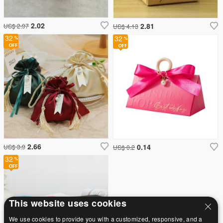
2.02
2.81
US$ 2.97
US$ 4.13
32
32
2.66
0.14
US$ 3.9
US$ 0.2
32
This website uses cookies
We use cookies to provide you with a customized, responsive, and a