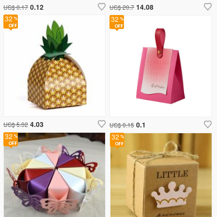
0.12
14.08
US$ 0.17
US$ 20.7
32
32
4.03
0.1
US$ 5.92
US$ 0.15
32
32